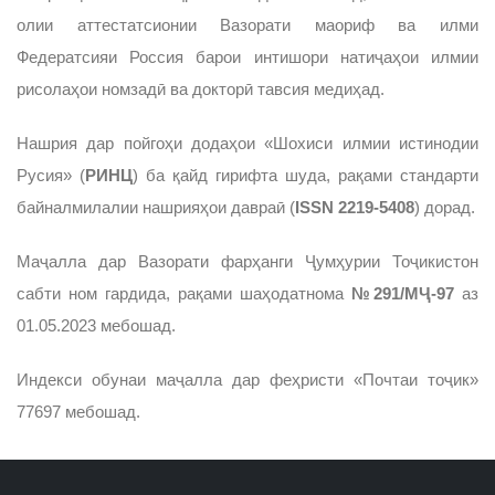
олии аттестатсионии Вазорати маориф ва илми
Федератсияи Россия барои интишори натиҷаҳои илмии
рисолаҳои номзадӣ ва докторӣ тавсия медиҳад.
Нашрия дар пойгоҳи додаҳои «Шохиси илмии истинодии
Русия» (
РИНЦ
) ба қайд гирифта шуда, рақами стандарти
байналмилалии нашрияҳои давраӣ (
ISSN 2219-5408
) дорад.
Маҷалла дар Вазорати фарҳанги Ҷумҳурии Тоҷикистон
сабти ном гардида, рақами шаҳодатнома
№291/МҶ-97
аз
01.05.2023 мебошад.
Индекси обунаи маҷалла дар феҳристи «Почтаи тоҷик»
77697 мебошад.