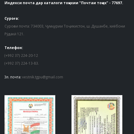
Индекси почта дар каталоги тоҷикии "Почтаи тоҷик" - 77697.
Суроға:
Суроғаи почта: 734003, Ҷумҳурии Тоҷикистон, ш. Душанбе, хиёбони
Рӯдакӣ 121.
Телефон:
(+992 37) 224-20-12
(+992 37) 224-13-83.
Эл. почта:
vestnik.tgpu@gmail.com