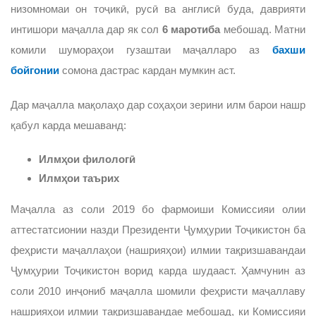
низомномаи он тоҷикӣ, русӣ ва англисӣ буда, даврияти
интишори маҷалла дар як сол
6 маротиба
мебошад. Матни
комили шумораҳои гузаштаи маҷалларо аз
бахши
бойгонии
сомона дастрас кардан мумкин аст.
Дар маҷалла мақолаҳо дар соҳаҳои зерини илм барои нашр
қабул карда мешаванд:
Илмҳои филологӣ
Илмҳои таърих
Маҷалла аз соли 2019 бо фармоиши Комиссияи олии
аттестатсионии назди Президенти Ҷумҳурии Тоҷикистон ба
феҳристи маҷаллаҳои (нашрияҳои) илмии тақризшавандаи
Ҷумҳурии Тоҷикистон ворид карда шудааст. Ҳамчунин аз
соли 2010 инҷониб маҷалла шомили феҳристи маҷаллаву
нашрияҳои илмии тақризшавандае мебошад, ки Комиссияи