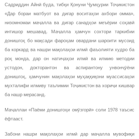
Садриддин Айнӣ буда, тибқи Қонуни Ҷумҳурии Тоҷикистон
«Дар бораи матбуот ва дигар воситаҳои ахбори омма»,
низомномаи маҷалла ва дигар санадҳои меъёрии соҳавӣ
интишор мешавад. Маҷалла ҳамчун сохтори таркибии
донишгоҳ бо мақсади фароҳам овардани шароити мусоид
ба коркард ва нашри мақолаҳои илмӣ фаъолияти худро ба
роҳ монда, дар он натиҷаҳои илмӣ ва илмию методии
устодон, докторантон ва аспирантону унвонҷӯёни
донишгоҳ, ҳамчунин мақолаҳои муҳаққиқони муассисаҳои
мухталифи илмиву таълимии Тоҷикистон ва хориҷи кишвар
ба нашр мерасанд.
Маҷаллаи «Паёми донишгоҳи омӯзгорӣ» соли 1978 таъсис
ёфтааст.
Забони нашри мақолаҳои илмӣ дар маҷалла мувофиқи